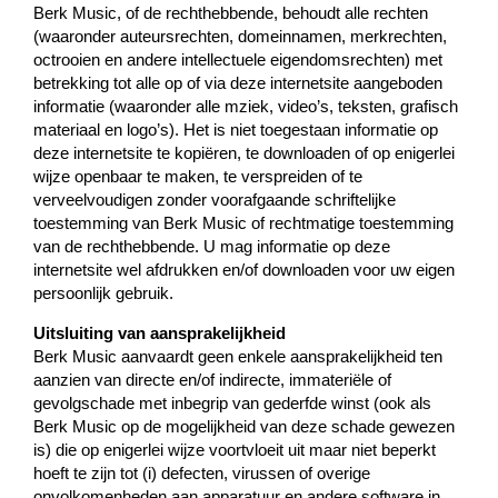
Berk Music, of de rechthebbende, behoudt alle rechten
(waaronder auteursrechten, domeinnamen, merkrechten,
octrooien en andere intellectuele eigendomsrechten) met
betrekking tot alle op of via deze internetsite aangeboden
informatie (waaronder alle mziek, video’s, teksten, grafisch
materiaal en logo’s). Het is niet toegestaan informatie op
deze internetsite te kopiëren, te downloaden of op enigerlei
wijze openbaar te maken, te verspreiden of te
verveelvoudigen zonder voorafgaande schriftelijke
toestemming van Berk Music of rechtmatige toestemming
van de rechthebbende. U mag informatie op deze
internetsite wel afdrukken en/of downloaden voor uw eigen
persoonlijk gebruik.
Uitsluiting van aansprakelijkheid
Berk Music aanvaardt geen enkele aansprakelijkheid ten
aanzien van directe en/of indirecte, immateriële of
gevolgschade met inbegrip van gederfde winst (ook als
Berk Music op de mogelijkheid van deze schade gewezen
is) die op enigerlei wijze voortvloeit uit maar niet beperkt
hoeft te zijn tot (i) defecten, virussen of overige
onvolkomenheden aan apparatuur en andere software in