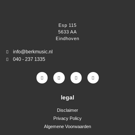
Esp 115
5633 AA
Eindhoven
info@berkmusic.nl
040 - 237 1335
F
I
Y
T
a
n
o
i
c
s
u
k
e
t
t
t
b
a
u
o
o
g
b
k
legal
o
r
e
k
a
Disclaimer
-
m
f
Privacy Policy
Algemene Voorwaarden