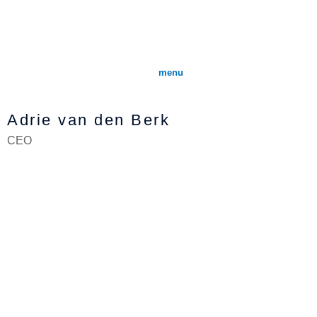
Ga
naar
de
inhoud
menu
Adrie van den Berk
CEO