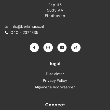
Esp 115
5633 AA
Eindhoven
info@berkmusic.nl
040 - 237 1335
F
I
Y
T
a
n
o
i
c
s
u
k
e
t
t
t
b
a
u
o
o
g
b
k
legal
o
r
e
k
a
-
m
Disclaimer
f
Privacy Policy
Algemene Voorwaarden
Connect